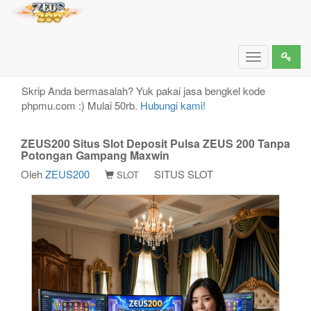
ZEUS200 Situs Slot Deposit Pulsa ZEUS 200 Tanpa
Potongan Gampang Maxwin
Toggle
navigation
Skrip Anda bermasalah? Yuk pakai jasa bengkel kode
phpmu.com :) Mulai 50rb.
Hubungi kami!
ZEUS200 Situs Slot Deposit Pulsa ZEUS 200 Tanpa
Potongan Gampang Maxwin
Oleh
ZEUS200
SITUS SLOT
SLOT