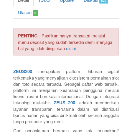
520
Ulasan
0
PENTING
- Pastikan hanya transaksi melalui
menu deposit yang sudah tersedia demi menjaga
hal yang tidak diinginkan
disini
ZEUS200
merupakan platform hiburan digital
terkemuka yang menyajikan ekosistem permainan slot
dan toto secara terpadu. Sebagai daftar web terbaik,
platform ini menjamin keamanan pengguna melalui
lisensi resmi berskala internasional. Dengan integrasi
teknologi mutakhir,
ZEUS 200
,adalah memberikan
layanan transparan, terutama dalam hal distribusi
bonus harian yang bisa dinikmati oleh seluruh anggota
tanpa prosedur yang rumit.
Cari pengalaman bermain yang tak terlupakan?